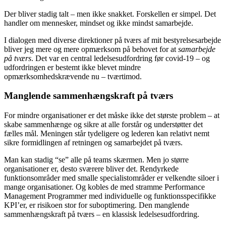
Der bliver stadig talt – men ikke snakket. Forskellen er simpel. Det
handler om mennesker, mindset og ikke mindst samarbejde.
I dialogen med diverse direktioner på tværs af mit bestyrelsesarbejde
bliver jeg mere og mere opmærksom på behovet for at
samarbejde
på tværs
. Det var en central ledelsesudfordring før covid-19 – og
udfordringen er bestemt ikke blevet mindre
opmærksomhedskrævende nu – tværtimod.
Manglende sammenhængskraft på tværs
For mindre organisationer er det måske ikke det største problem – at
skabe sammenhænge og sikre at alle forstår og understøtter det
fælles mål. Meningen står tydeligere og lederen kan relativt nemt
sikre formidlingen af retningen og samarbejdet på tværs.
Man kan stadig “se” alle på teams skærmen. Men jo større
organisationer er, desto sværere bliver det. Rendyrkede
funktionsområder med smalle specialistområder er velkendte siloer i
mange organisationer. Og kobles de med stramme Performance
Management Programmer med individuelle og funktionsspecifikke
KPI’er, er risikoen stor for suboptimering. Den manglende
sammenhængskraft på tværs – en klassisk ledelsesudfordring.