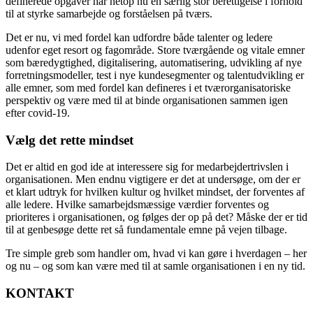
definerede opgaver har netop nu en særlig stor berettigelse i forhold
til at styrke samarbejde og forståelsen på tværs.
Det er nu, vi med fordel kan udfordre både talenter og ledere
udenfor eget resort og fagområde. Store tværgående og vitale emner
som bæredygtighed, digitalisering, automatisering, udvikling af nye
forretningsmodeller, test i nye kundesegmenter og talentudvikling er
alle emner, som med fordel kan defineres i et tværorganisatoriske
perspektiv og være med til at binde organisationen sammen igen
efter covid-19.
Vælg det rette mindset
Det er altid en god ide at interessere sig for medarbejdertrivslen i
organisationen. Men endnu vigtigere er det at undersøge, om der er
et klart udtryk for hvilken kultur og hvilket mindset, der forventes af
alle ledere. Hvilke samarbejdsmæssige værdier forventes og
prioriteres i organisationen, og følges der op på det? Måske der er tid
til at genbesøge dette ret så fundamentale emne på vejen tilbage.
Tre simple greb som handler om, hvad vi kan gøre i hverdagen – her
og nu – og som kan være med til at samle organisationen i en ny tid.
KONTAKT