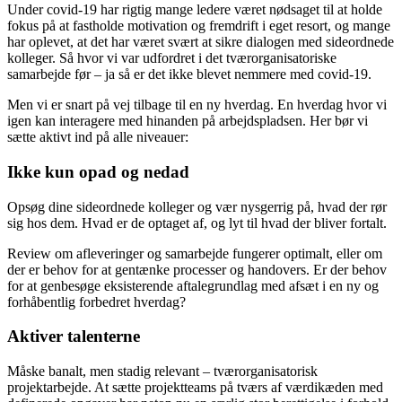
Under covid-19 har rigtig mange ledere været nødsaget til at holde
fokus på at fastholde motivation og fremdrift i eget resort, og mange
har oplevet, at det har været svært at sikre dialogen med sideordnede
kolleger. Så hvor vi var udfordret i det tværorganisatoriske
samarbejde før – ja så er det ikke blevet nemmere med covid-19.
Men vi er snart på vej tilbage til en ny hverdag. En hverdag hvor vi
igen kan interagere med hinanden på arbejdspladsen. Her bør vi
sætte aktivt ind på alle niveauer:
Ikke kun opad og nedad
Opsøg dine sideordnede kolleger og vær nysgerrig på, hvad der rør
sig hos dem. Hvad er de optaget af, og lyt til hvad der bliver fortalt.
Review om afleveringer og samarbejde fungerer optimalt, eller om
der er behov for at gentænke processer og handovers. Er der behov
for at genbesøge eksisterende aftalegrundlag med afsæt i en ny og
forhåbentlig forbedret hverdag?
Aktiver talenterne
Måske banalt, men stadig relevant – tværorganisatorisk
projektarbejde. At sætte projektteams på tværs af værdikæden med