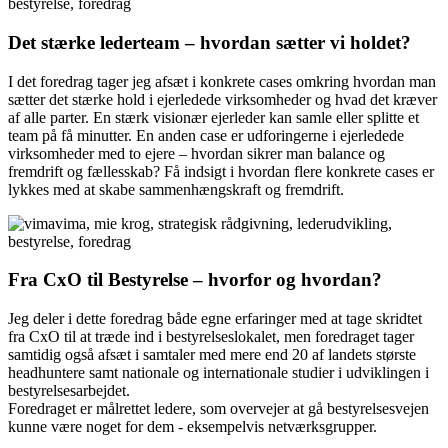
Det stærke lederteam – hvordan sætter vi holdet?
I det foredrag tager jeg afsæt i konkrete cases omkring hvordan man
sætter det stærke hold i ejerledede virksomheder og hvad det kræver
af alle parter. En stærk visionær ejerleder kan samle eller splitte et
team på få minutter. En anden case er udforingerne i ejerledede
virksomheder med to ejere – hvordan sikrer man balance og
fremdrift og fællesskab? Få indsigt i hvordan flere konkrete cases er
lykkes med at skabe sammenhængskraft og fremdrift.
Fra CxO til Bestyrelse – hvorfor og hvordan?
Jeg deler i dette foredrag både egne erfaringer med at tage skridtet
fra CxO til at træde ind i bestyrelseslokalet, men foredraget tager
samtidig også afsæt i samtaler med mere end 20 af landets største
headhuntere samt nationale og internationale studier i udviklingen i
bestyrelsesarbejdet.
Foredraget er målrettet ledere, som overvejer at gå bestyrelsesvejen
kunne være noget for dem - eksempelvis netværksgrupper.