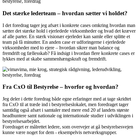
Det stærke lederteam – hvordan sætter vi holdet?
I det foredrag tager jeg afsæt i konkrete cases omkring hvordan man
sætter det stærke hold i ejerledede virksomheder og hvad det kræver
af alle parter. En stærk visionær ejerleder kan samle eller splitte et
team på få minutter. En anden case er udforingerne i ejerledede
virksomheder med to ejere – hvordan sikrer man balance og
fremdrift og fællesskab? Få indsigt i hvordan flere konkrete cases er
lykkes med at skabe sammenhængskraft og fremdrift.
Fra CxO til Bestyrelse – hvorfor og hvordan?
Jeg deler i dette foredrag både egne erfaringer med at tage skridtet
fra CxO til at træde ind i bestyrelseslokalet, men foredraget tager
samtidig også afsæt i samtaler med mere end 20 af landets største
headhuntere samt nationale og internationale studier i udviklingen i
bestyrelsesarbejdet.
Foredraget er målrettet ledere, som overvejer at gå bestyrelsesvejen
kunne være noget for dem - eksempelvis netværksgrupper.